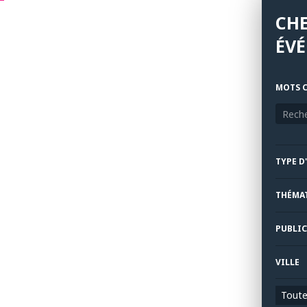
CH
ÉV
MOTS C
TYPE D
THÉMA
PUBLIC
VILLE
Toutes