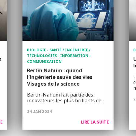
BIOLOGIE - SANTÉ / INGÉNIERIE /
B
TECHNOLOGIES - INFORMATION -
e
U
COMMUNICATION
l
Bertin Nahum : quand
U
l’ingénierie sauve des vies |
c
Visages de la science
m
Bertin Nahum fait partie des
2
innovateurs les plus brillants de…
24 JAN 2024
TE
LIRE LA SUITE