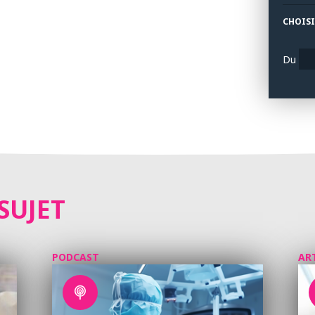
CHOISI
Du
SUJET
PODCAST
AR