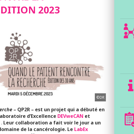
DITION 2023
©DR
herche
– QP2R – est un projet qui a débuté en
Laboratoire d’Excellence
DEVweCAN
et
.
Leur collaboration a fait voir le jour a un
domaine de la cancérologie. Le
LabEx