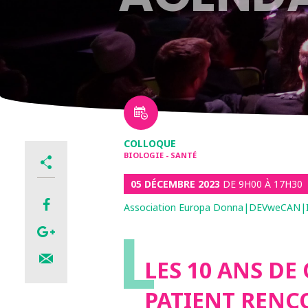
COLLOQUE
BIOLOGIE - SANTÉ
05 DÉCEMBRE 2023
DE 9H00 À 17H30
Association Europa Donna|DEVweCAN|I
L
LES 10 ANS DE
PATIENT RENC