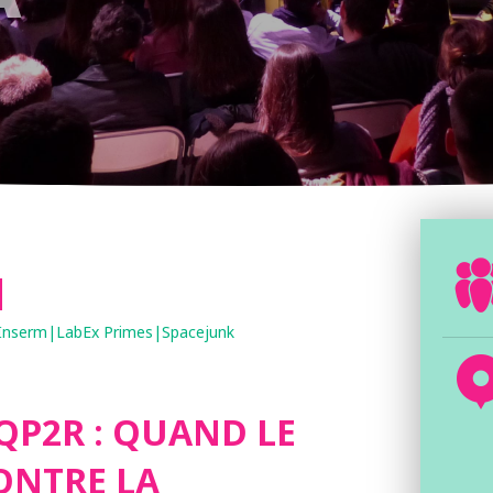
nserm|LabEx Primes|Spacejunk
 QP2R : QUAND LE
ONTRE LA