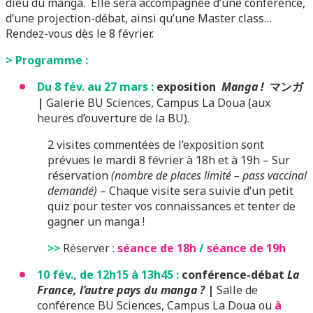
dieu du manga. Elle sera accompagnée d’une conférence,
d’une projection-débat, ainsi qu’une Master class…
Rendez-vous dès le 8 février.
> Programme :
Du 8 fév. au 27 mars :
exposition
Manga !
マンガ
|
Galerie BU Sciences, Campus La Doua (aux
heures d’ouverture de la BU).
2 visites commentées de l’exposition sont
prévues le mardi 8 février à 18h et à 19h – Sur
réservation
(nombre de places limité – pass vaccinal
demandé)
– Chaque visite sera suivie d’un petit
quiz pour tester vos connaissances et tenter de
gagner un manga !
>>
Réserver :
séance de 18h
/
séance de 19h
10 fév., de 12h15 à 13h45 :
conférence-débat
La
France, l’autre pays du manga ?
|
Salle de
conférence BU Sciences, Campus La Doua ou
à