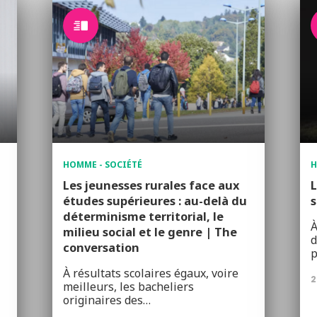
HOMME - SOCIÉTÉ
H
Les jeunesses rurales face aux
L
études supérieures : au-delà du
s
déterminisme territorial, le
À
milieu social et le genre | The
d
conversation
À résultats scolaires égaux, voire
2
meilleurs, les bacheliers
originaires des…