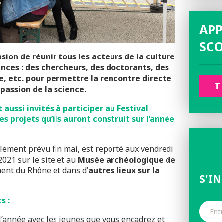
APP
SCO
asion de réunir tous les acteurs de la culture
ences : des chercheurs, des doctorants, des
re, etc. pour permettre la rencontre directe
T
 passion de la science.
aussi invités à participer au Festival
es projets qu’ils auront construit sur l’année
ialement prévu fin mai, est reporté aux vendredi
2021 sur le site et au
Musée archéologique de
ent du Rhône et dans d’
autres lieux sur la
S'I
s :
’année avec les jeunes que vous encadrez et