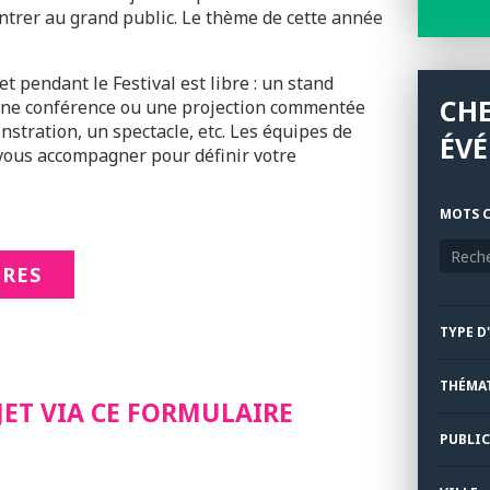
ontrer au grand public. Le thème de cette année
t pendant le Festival est libre : un stand
CH
 une conférence ou une projection commentée
stration, un spectacle, etc. Les équipes de
ÉV
vous accompagner pour définir votre
MOTS C
IRES
TYPE D
THÉMA
JET VIA CE FORMULAIRE
PUBLIC