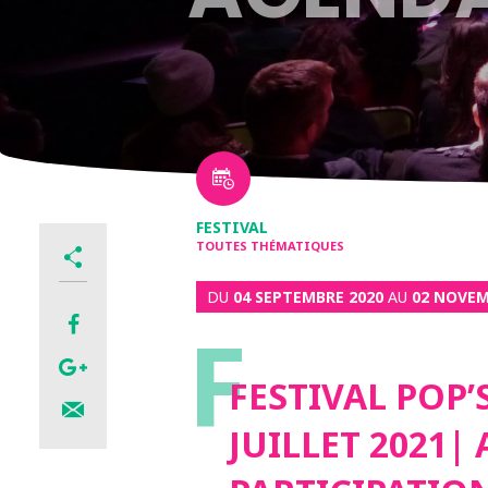
FESTIVAL
TOUTES THÉMATIQUES
DU
04 SEPTEMBRE 2020
AU
02 NOVEM
F
FESTIVAL POP’
JUILLET 2021| 