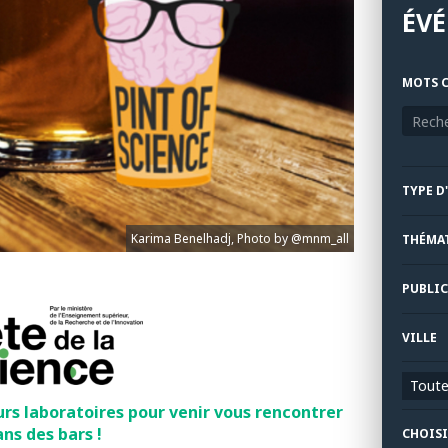
ÉV
MOTS C
TYPE D
Karima Benelhadj, Photo by @mnm_all
THÉMA
PUBLIC
VILLE
Toutes
urs laboratoires pour venir vous rencontrer
ns des bars !
CHOISI