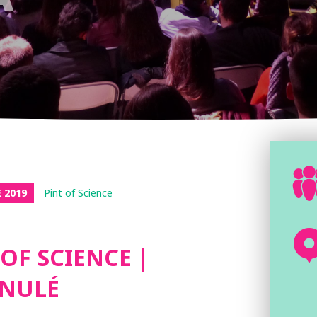
 2019
Pint of Science
 OF SCIENCE |
NNULÉ