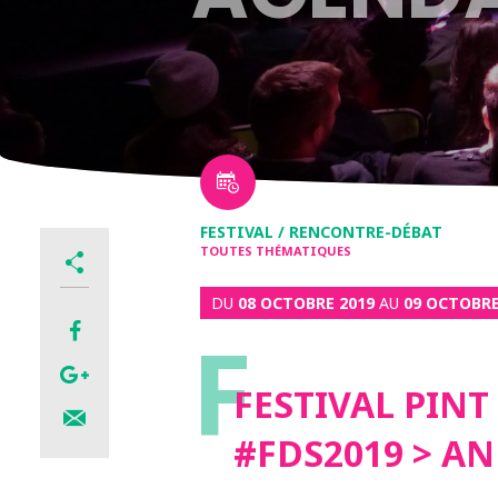
FESTIVAL / RENCONTRE-DÉBAT
TOUTES THÉMATIQUES
DU
08 OCTOBRE 2019
AU
09 OCTOBRE
F
FESTIVAL PINT
#FDS2019 > A