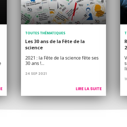
TOUTES THÉMATIQUES
T
Les 30 ans de la Fête de la
R
science
2
2021 : la Fête de la science fête ses
V
e
30 ans !…
s
l
24 SEP 2021
1
TE
LIRE LA SUITE