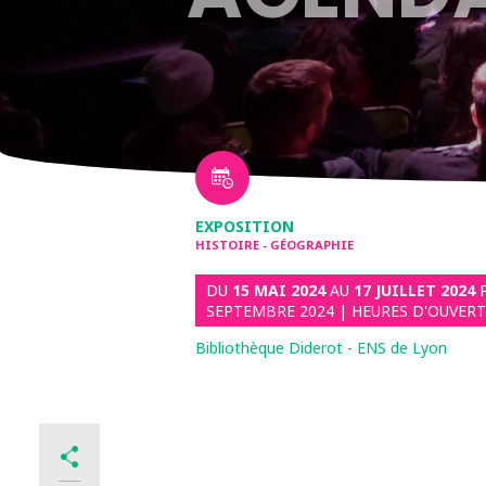
EXPOSITION
HISTOIRE - GÉOGRAPHIE
DU
15 MAI 2024
AU
17 JUILLET 2024
SEPTEMBRE 2024 | HEURES D'OUVER
Bibliothèque Diderot - ENS de Lyon