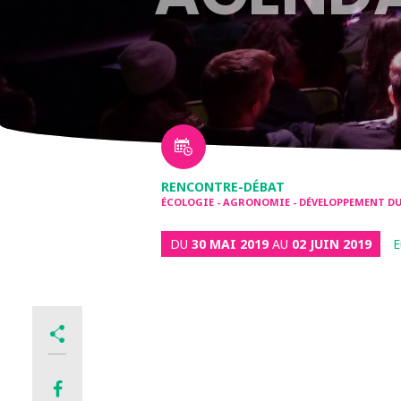
RENCONTRE-DÉBAT
ÉCOLOGIE - AGRONOMIE - DÉVELOPPEMENT DUR
DU
30 MAI 2019
AU
02 JUIN 2019
E