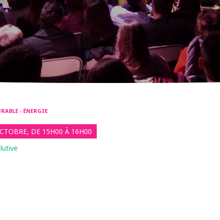
RABLE - ÉNERGIE
CTOBRE, DE 15H00 À 16H00
lutive