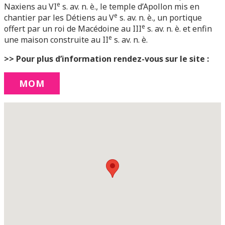
e
Naxiens au VI
s. av. n. è., le temple d’Apollon mis en
e
chantier par les Détiens au V
s. av. n. è., un portique
e
offert par un roi de Macédoine au III
s. av. n. è. et enfin
e
une maison construite au II
s. av. n. è.
>> Pour plus d’information rendez-vous sur le site :
MOM