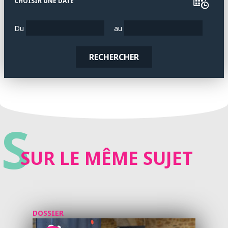
CHOISIR UNE DATE
Du
au
RECHERCHER
S
SUR LE MÊME SUJET
DOSSIER