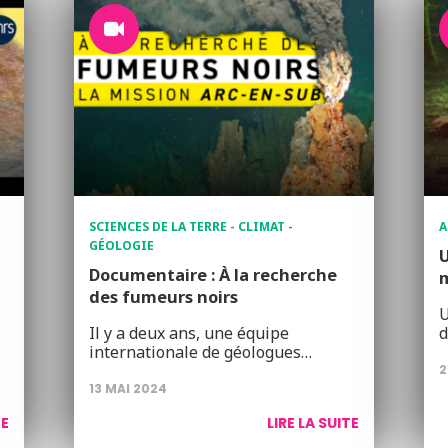
SCIENCES DE LA TERRE - CLIMAT -
A
GÉOLOGIE
U
Documentaire : À la recherche
m
des fumeurs noirs
U
Il y a deux ans, une équipe
d
internationale de géologues…
2
13 MAI 2024
TE
LIRE LA SUITE