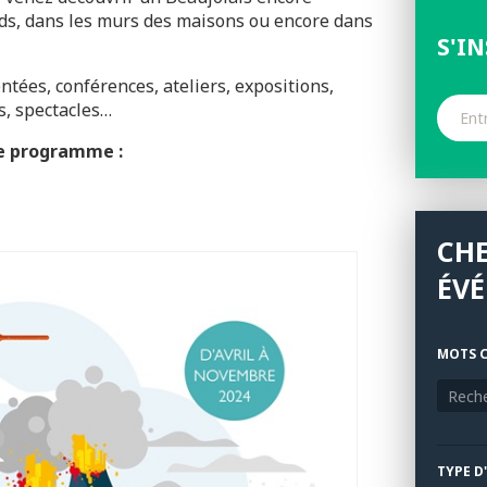
ds, dans les murs des maisons ou encore dans
S'I
ées, conférences, ateliers, expositions,
s, spectacles…
le programme :
CH
ÉV
MOTS C
TYPE D