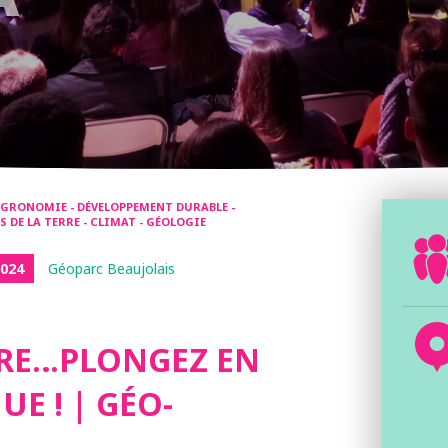
AGRONOMIE - DÉVELOPPEMENT DURABLE -
S DE LA TERRE - CLIMAT - GÉOLOGIE
024
Géoparc Beaujolais
ERRE…PLONGEZ EN
E ! | GÉO-