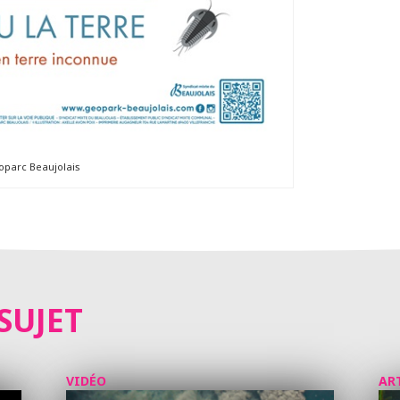
parc Beaujolais
SUJET
VIDÉO
AR