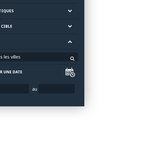
TIQUES
 CIBLE
 les villes
R UNE DATE
au