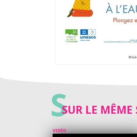
©Géo
S
SUR LE MÊME 
VIDÉO