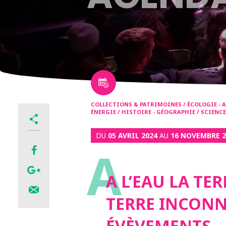
COLLECTIONS & PATRIMOINES / ÉCOLOGIE - 
ÉNERGIE / HISTOIRE - GÉOGRAPHIE / SCIENCE
DU
05 AVRIL 2024
AU
16 NOVEMBRE 2
A
A L’EAU LA T
TERRE INCONNU
ÉVÈVEMENTS