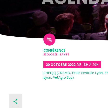
CONFÉRENCE
BIOLOGIE - SANTÉ
20 OCTOBRE 2022
DE 18H À 20H
CHEL[s] (CNSMD, Ecole centrale Lyon, EN
Lyon, VetAgro Sup)