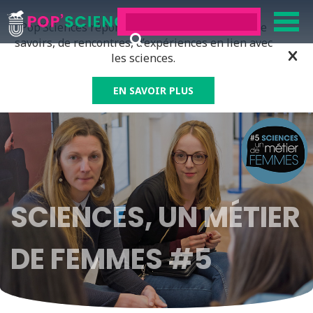
Pop’Sciences répond à tous ceux qui ont soif de
savoirs, de rencontres, d’expériences en lien avec
les sciences.
EN SAVOIR PLUS
SCIENCES, UN MÉTIER
DE FEMMES #5