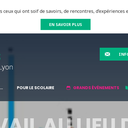
 ceux qui ont soif de savoirs, de rencontres, d’expériences e
EN SAVOIR PLUS
INF
..
POUR LE SCOLAIRE
GRANDS ÉVÉNEMENTS
AIL AU LIEU 