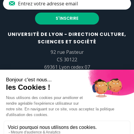
UNIVERSITÉ DE LYON - DIRECTION CULTURE,
SCIENCES ET SOCIÉTÉ
92 rue Pasteur
CS 30122
69361 Lyon cedex 07
popsciences@universite-lyon.fr
Tél.
+33 (0)4 37 37 82 01
https://www.youtube.com/embed/Qm-prNOXepo