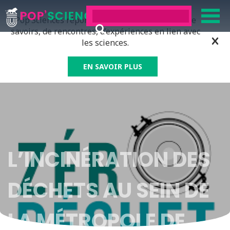
Pop’Sciences répond à tous ceux qui ont soif de
savoirs, de rencontres, d’expériences en lien avec
les sciences.
EN SAVOIR PLUS
L’INCINÉRATION DES
DÉCHETS AU SEIN DE
LA MÉTROPOLE DE