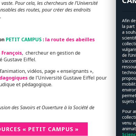
CA
s vaste. Pour cela, les chercheurs
de l’Université
ponsables des routes, pour créer des endroits
.
Afin de
la part
a souh
scienti
ion
PETIT CAMPUS
:
la route des abeilles
collec
vulgari
 François
, chercheur en gestion de
de l’Un
é Gustave Eiffel.
s’acco
ressou
d’animation, vidéos, page « enseignants »,
techno
édagogiques
de l’Université Gustave Eiffel pour
propos
 ludique et pédagogique.
mobilit
environ
permet
sujets 
fusion des Savoirs et Ouverture à la Société de
Pour a
collec
venu a
OURCES « PETIT CAMPUS »
animat
Scienc