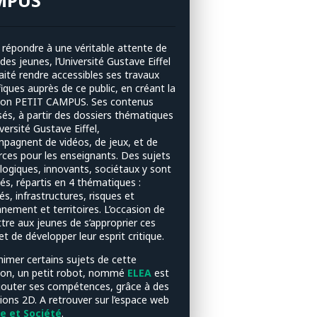
MPUS
 répondre à une véritable attente de
 des jeunes, l’Université Gustave Eiffel
aité rendre accessibles ses travaux
fiques auprès de ce public, en créant la
tion PETIT CAMPUS. Ses contenus
sés, à partir des dossiers thématiques
iversité Gustave Eiffel,
mpagnent de vidéos, de jeux, et de
rces pour les enseignants. Des sujets
logiques, innovants, sociétaux y sont
és, répartis en 4 thématiques :
és, infrastructures, risques et
nement et territoires. L’occasion de
tre aux jeunes de s’approprier ces
et de développer leur esprit critique.
nimer certains sujets de cette
tion, un petit robot, nommé
ELEA
est
jouter ses compétences, grâce à des
ions 2D. A retrouver sur l’espace web
e et Société
.