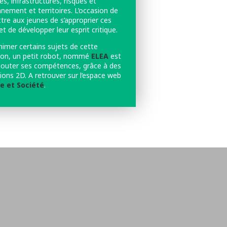
és, infrastructures, risques et
nement et territoires. L’occasion de
tre aux jeunes de s’approprier ces
et de développer leur esprit critique.
nimer certains sujets de cette
tion, un petit robot, nommé
ELEA
est
jouter ses compétences, grâce à des
ions 2D. A retrouver sur l’espace web
e et Société
.