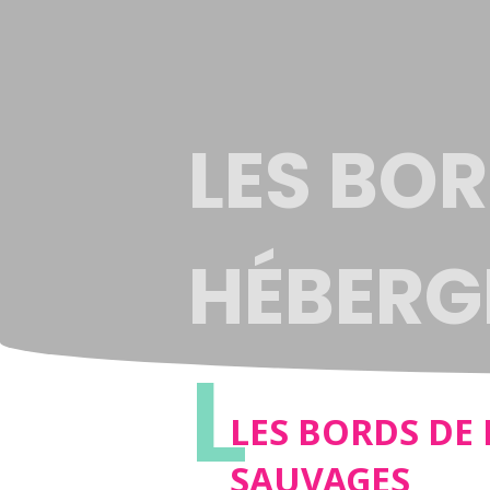
LES BO
HÉBERGE
L
SAUVA
LES BORDS DE
SAUVAGES