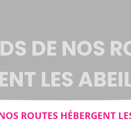
RDS DE NOS R
NT LES ABEI
GES
 NOS ROUTES HÉBERGENT LES