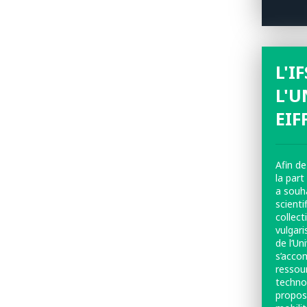
L'I
L'U
EIF
Afin de
la part
a souh
scienti
collec
vulgari
de l’Un
s’acco
ressou
techno
propos