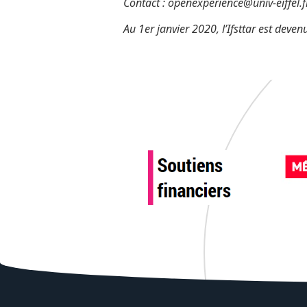
Contact : openexperience@univ-eiffel.f
Au 1er janvier 2020, l’Ifsttar est devenu