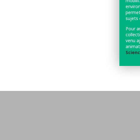
mobilit
environ
permet
sujets 
Pour a
collec
venu a
animat
Scienc